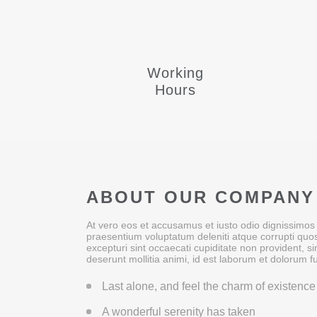
Working
Hours
ABOUT OUR COMPANY
At vero eos et accusamus et iusto odio dignissimos 
praesentium voluptatum deleniti atque corrupti quo
excepturi sint occaecati cupiditate non provident, sim
deserunt mollitia animi, id est laborum et dolorum f
Last alone, and feel the charm of existence 
A wonderful serenity has taken