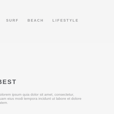
SURF
BEACH
LIFESTYLE
BEST
lorem ipsum quia dolor sit amet, consectetur,
quam eius modi tempora incidunt ut labore et dolore
atem.