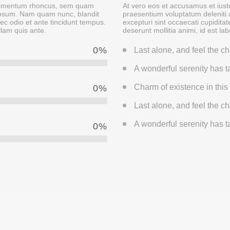
ndimentum rhoncus, sem quam
At vero eos et accusamus et iusto
 ipsum. Nam quam nunc, blandit
praesentium voluptatum deleniti 
nec odio et ante tincidunt tempus.
excepturi sint occaecati cupiditat
llam quis ante.
deserunt mollitia animi, id est l
0
%
Last alone, and feel the ch
A wonderful serenity has 
Charm of existence in this
0
%
Last alone, and feel the ch
A wonderful serenity has 
0
%