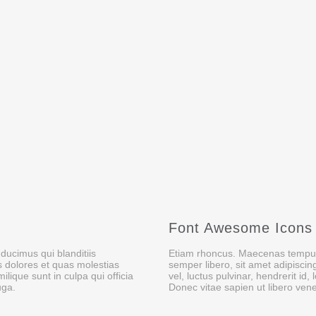
Font Awesome Icons
ducimus qui blanditiis
Etiam rhoncus. Maecenas tempu
s dolores et quas molestias
semper libero, sit amet adipisc
ilique sunt in culpa qui officia
vel, luctus pulvinar, hendrerit i
uga.
Donec vitae sapien ut libero vene