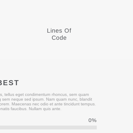
Lines Of
Code
BEST
s, tellus eget condimentum rhoncus, sem quam
ing sem neque sed ipsum. Nam quam nunc, blandit
d, lorem. Maecenas nec odio et ante tincidunt tempus.
natis faucibus. Nullam quis ante.
0
%