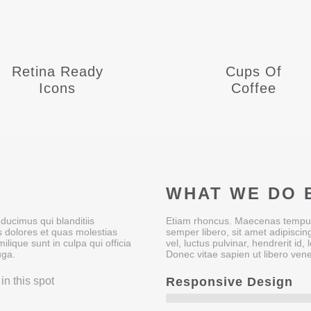
Retina Ready
Cups Of
Icons
Coffee
WHAT WE DO 
ducimus qui blanditiis
Etiam rhoncus. Maecenas tempu
s dolores et quas molestias
semper libero, sit amet adipisc
ilique sunt in culpa qui officia
vel, luctus pulvinar, hendrerit i
uga.
Donec vitae sapien ut libero vene
in this spot
Responsive Design