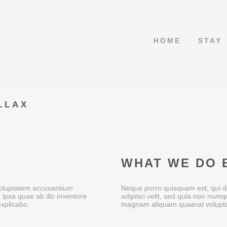
HOME
STAY
LLAX
WHAT WE DO 
 voluptatem accusantium
Neque porro quisquam est, qui do
psa quae ab illo inventore
adipisci velit, sed quia non num
explicabo.
magnam aliquam quaerat volupt