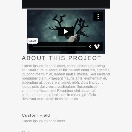
ABOUT THIS PROJECT
Lorem ipsum dolor sit amet, consectetuer adipiscing
elit. Nam cursus. Morbi ut mi. Nullam enim leo, egestas
id, condimentum at, laoreet mattis, massa. Sed eleifend
nonummy diam. Praesent mauris ante, elementum et,
bibendum at, posuere sit amet, nibh. Duis tincidunt
lectus quis dui viverra vestibulum. Suspendisse
vulputate aliquam dui.Excepteur sint occaecat
cupidatat non proident, sunt in culpa qui officia
deserunt mollit anim id est laborum
Custom Field
Lorem ipsum dolor sit amet