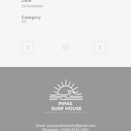
Date
20 November
Category
Art
Email:
pipassurfmarbella@gmail.com
Whatsapp:
+(506) 8741-7801